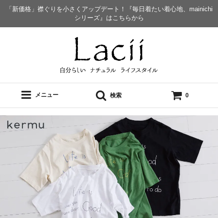
「新価格」襟ぐりを小さくアップデート！『毎日着たい着心地、mainichi
シリーズ』はこちらから
メニュー
検索
0