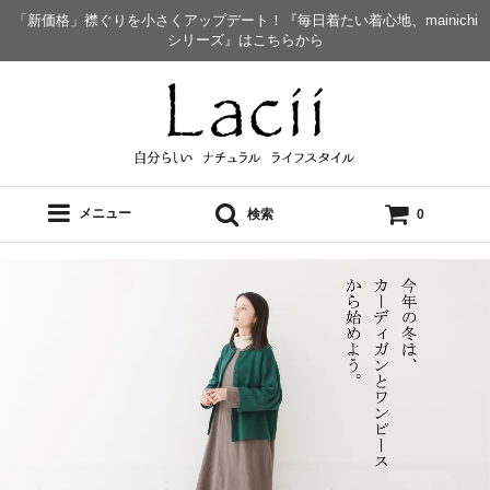
「新価格」襟ぐりを小さくアップデート！『毎日着たい着心地、mainichi
シリーズ』はこちらから
メニュー
検索
0