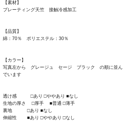
【素材】
プレーティング天竺 接触冷感加工
【品質】
綿：70％ ポリエステル：30％
【カラー】
写真左から グレージュ セージ ブラック の順に並ん
でいます
透け感 □あり □ややあり ■なし
生地の厚さ □厚手 ■普通 □薄手
裏地 □あり ■なし
伸縮性 ■あり □ややあり □なし