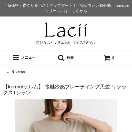
「新価格」襟ぐりを小さくアップデート！『毎日着たい着心地、mainichi
シリーズ』はこちらから
メニュー
検索
0
kermu
【kermu/ケルム】 接触冷感プレーティング天竺 リラッ
クスTシャツ