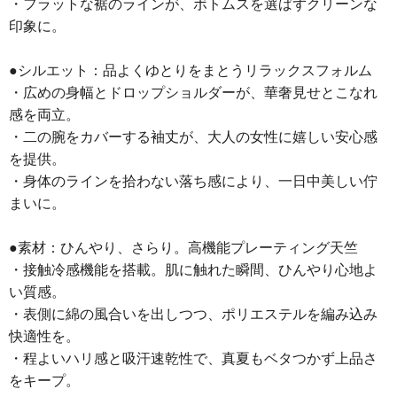
・フラットな裾のラインが、ボトムスを選ばずクリーンな
印象に。
●シルエット：品よくゆとりをまとうリラックスフォルム
・広めの身幅とドロップショルダーが、華奢見せとこなれ
感を両立。
・二の腕をカバーする袖丈が、大人の女性に嬉しい安心感
を提供。
・身体のラインを拾わない落ち感により、一日中美しい佇
まいに。
●素材：ひんやり、さらり。高機能プレーティング天竺
・接触冷感機能を搭載。肌に触れた瞬間、ひんやり心地よ
い質感。
・表側に綿の風合いを出しつつ、ポリエステルを編み込み
快適性を。
・程よいハリ感と吸汗速乾性で、真夏もベタつかず上品さ
をキープ。