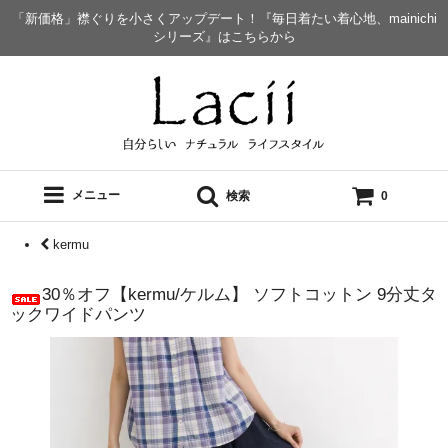
「新価格」襟ぐりを小さくアップデート！『毎日着たい着心地、mainichi
シリーズ』はこちらから
メニュー
検索
0
kermu
30％オフ【kermu/ケルム】 ソフトコットン 9分丈タ
ックワイドパンツ