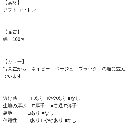
【素材】
ソフトコットン
【品質】
綿：100％
【カラー】
写真左から ネイビー ベージュ ブラック の順に並ん
でいます
透け感 □あり □ややあり ■なし
生地の厚さ □厚手 ■普通 □薄手
裏地 □あり ■なし
伸縮性 □あり □ややあり ■なし