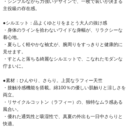
・シンプルながら力強いデザインで、一枚で装いが決まる
主役級の存在感。
●シルエット：品よくゆとりをまとう大人の抜け感
・身体のラインを拾わないワイドな身幅が、リラクシーな
着心地。
・夏らしく軽やかな袖丈が、腕周りをすっきりと健康的に
見せます。
・すとんと落ちる綺麗なシルエットで、こなれたモダンな
佇まいに。
●素材：ひんやり、さらり。上質なラフィー天竺
・接触冷感機能を搭載。綿100％の優しい肌触りと涼しさを
両立。
・リサイクルコットン（ラフィー）の、独特なムラ感ある
風合い。
・優れた通気性と吸湿性で、真夏の外出も一日中さらりと
快適。