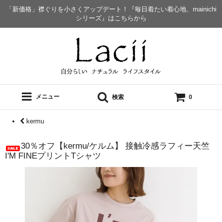
「新価格」襟ぐりを小さくアップデート！『毎日着たい着心地、mainichi
シリーズ』はこちらから
メニュー
検索
0
kermu
30％オフ【kermu/ケルム】 接触冷感ラフィー天竺
I'M FINEプリントTシャツ