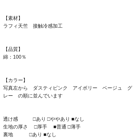
【素材】
ラフィ天竺 接触冷感加工
【品質】
綿：100％
【カラー】
写真左から ダスティピンク アイボリー ベージュ グ
レー の順に並んでいます
透け感 □あり □ややあり ■なし
生地の厚さ □厚手 ■普通 □薄手
裏地 □あり ■なし