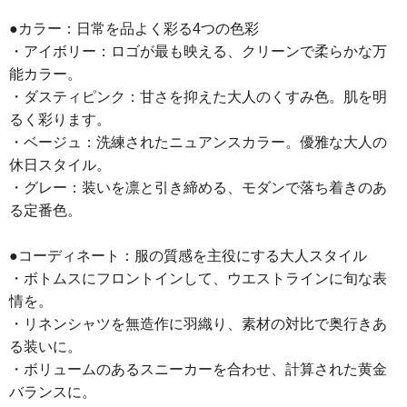
●カラー：日常を品よく彩る4つの色彩
・アイボリー：ロゴが最も映える、クリーンで柔らかな万
能カラー。
・ダスティピンク：甘さを抑えた大人のくすみ色。肌を明
るく彩ります。
・ベージュ：洗練されたニュアンスカラー。優雅な大人の
休日スタイル。
・グレー：装いを凛と引き締める、モダンで落ち着きのあ
る定番色。
●コーディネート：服の質感を主役にする大人スタイル
・ボトムスにフロントインして、ウエストラインに旬な表
情を。
・リネンシャツを無造作に羽織り、素材の対比で奥行きあ
る装いに。
・ボリュームのあるスニーカーを合わせ、計算された黄金
バランスに。