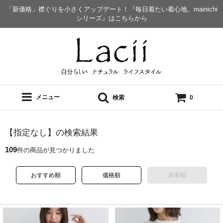
「新価格」襟ぐりを小さくアップデート！『毎日着たい着心地、mainichi
シリーズ』はこちらから
メニュー
検索
0
【指定なし】の検索結果
109
件の商品が見つかりました
おすすめ順
価格順
新着順