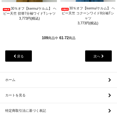
30％オフ【kermu/ケルム】 ヘ
30％オフ【kermu/ケルム】 ヘ
ビー天竺 コクーンワイド8分袖Tシ
ビー天竺 切替7分袖ワイドTシャツ
ャツ
3,773円(税込)
3,773円(税込)
109
61
72
商品中
-
商品
戻る
次へ
ホーム
カートを見る
特定商取引法に基づく表記